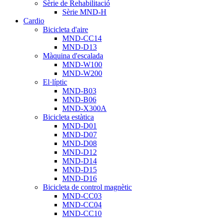
Sèrie de Rehabilitació
Sèrie MND-H
Cardio
Bicicleta d'aire
MND-CC14
MND-D13
Màquina d'escalada
MND-W100
MND-W200
El·líptic
MND-B03
MND-B06
MND-X300A
Bicicleta estàtica
MND-D01
MND-D07
MND-D08
MND-D12
MND-D14
MND-D15
MND-D16
Bicicleta de control magnètic
MND-CC03
MND-CC04
MND-CC10