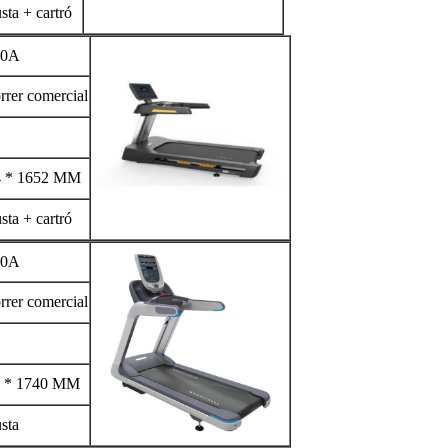
sta + cartró
0A
rrer comercial
4 * 1652 MM
sta + cartró
0A
rrer comercial
0 * 1740 MM
sta