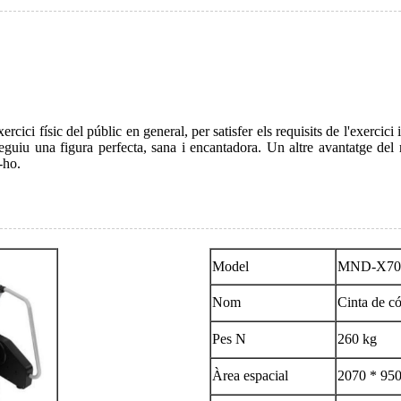
exercici físic del públic en general, per satisfer els requisits de l'exerci
uiu una figura perfecta, sana i encantadora. Un altre avantatge del rem
-ho.
Model
MND-X70
Nom
Cinta de có
Pes N
260 kg
Àrea espacial
2070 * 95