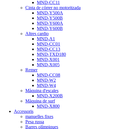
MND-CC11
Cinta de córrer no motoritzada
MND-Y500A
MND-Y500B
MND-Y600A
MND-Y600B
Altres cardio
MND-A1
MND-CC01
MND-CC13
MND-TXD180
MND-X001
MND-X005
Remer
MND-CC08
MND-W2
MND-W4
Màquina d'escales
MND-X200B
Màquina de surf
MND-X800
Accessoris
manuelles fixes
Pesa russa
Barres olímpiques