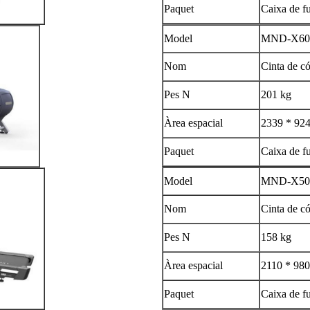
Paquet
Caixa de fu
Model
MND-X60
Nom
Cinta de có
Pes N
201 kg
Àrea espacial
2339 * 92
Paquet
Caixa de fu
Model
MND-X50
Nom
Cinta de có
Pes N
158 kg
Àrea espacial
2110 * 98
Paquet
Caixa de fu