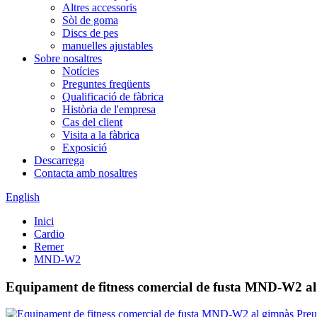
Altres accessoris
Sòl de goma
Discs de pes
manuelles ajustables
Sobre nosaltres
Notícies
Preguntes freqüents
Qualificació de fàbrica
Història de l'empresa
Cas del client
Visita a la fàbrica
Exposició
Descarrega
Contacta amb nosaltres
English
Inici
Cardio
Remer
MND-W2
Equipament de fitness comercial de fusta MND-W2 al 