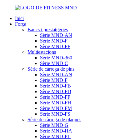
Inici
Força
Bancs i prestatgeries
Sèrie MND-AN
Sèrie MND-F
Sèrie MND-FF
Multiestacions
Sèrie MND-360
Sèrie MND-C
Sèrie de càrrega de pins
Sèrie MND-AN
Sèrie MND-F
Sèrie MND-FB
Sèrie MND-FD
Sèrie MND-FF
Sèrie MND-FH
Sèrie MND-FM
Sèrie MND-FS
Sèrie de càrrega de plaques
Sèrie MND-G
Sèrie MND-HA
Sèrie MND-PL