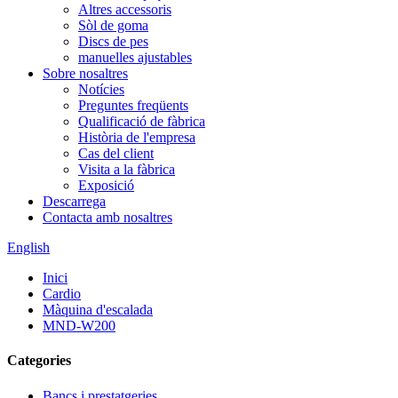
Altres accessoris
Sòl de goma
Discs de pes
manuelles ajustables
Sobre nosaltres
Notícies
Preguntes freqüents
Qualificació de fàbrica
Història de l'empresa
Cas del client
Visita a la fàbrica
Exposició
Descarrega
Contacta amb nosaltres
English
Inici
Cardio
Màquina d'escalada
MND-W200
Categories
Bancs i prestatgeries