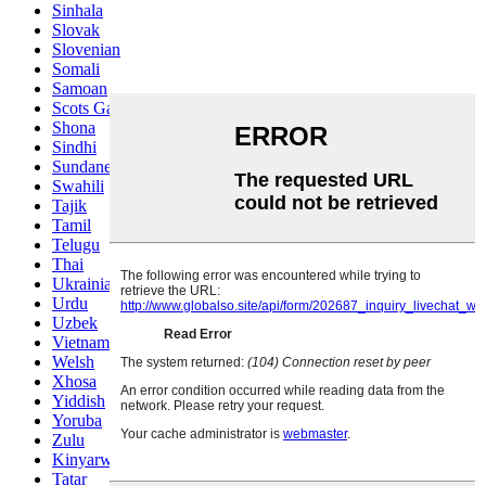
Sinhala
Slovak
Slovenian
Somali
Samoan
Scots Gaelic
Shona
Sindhi
Sundanese
Swahili
Tajik
Tamil
Telugu
Thai
Ukrainian
Urdu
Uzbek
Vietnamese
Welsh
Xhosa
Yiddish
Yoruba
Zulu
Kinyarwanda
Tatar