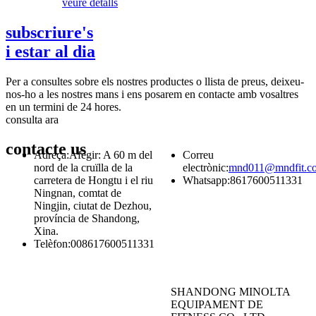
veure detalls
subscriure's
i estar al dia
Per a consultes sobre els nostres productes o llista de preus, deixeu-
nos-ho a les nostres mans i ens posarem en contacte amb vosaltres
en un termini de 24 hores.
consulta ara
contacte
us
Adreça:
Afegir: A 60 m del
Correu
nord de la cruïlla de la
electrònic:
mnd011@mndfit.c
carretera de Hongtu i el riu
Whatsapp:
8617600511331
Ningnan, comtat de
Ningjin, ciutat de Dezhou,
província de Shandong,
Xina.
Telèfon:
008617600511331
SHANDONG MINOLTA
EQUIPAMENT DE