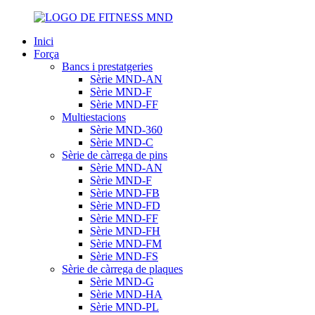
Inici
Força
Bancs i prestatgeries
Sèrie MND-AN
Sèrie MND-F
Sèrie MND-FF
Multiestacions
Sèrie MND-360
Sèrie MND-C
Sèrie de càrrega de pins
Sèrie MND-AN
Sèrie MND-F
Sèrie MND-FB
Sèrie MND-FD
Sèrie MND-FF
Sèrie MND-FH
Sèrie MND-FM
Sèrie MND-FS
Sèrie de càrrega de plaques
Sèrie MND-G
Sèrie MND-HA
Sèrie MND-PL