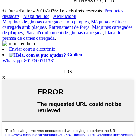
FITNESS CO., LTD
© Drets d'autor - 2010-2026: Tots els drets reservats.
Productes
destacats
-
Mapa del lloc
-
AMP Mòbil
Màquines de gimnàs carregades amb plaques
,
Màquina de fitness
carregada amb plaques
,
Entrenament de força
,
Màquines carregades
de plaques
,
Placa d'equipament de gimnàs carregada
,
Placa de
premsa de cames carregada
,
Enviar correu electrònic
Guillem
Whatsapp: 8617600511331
IOS
x