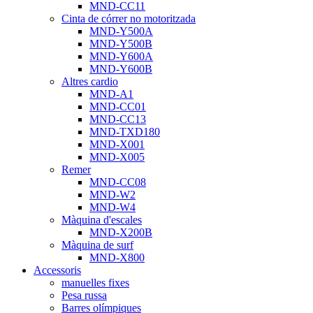
MND-CC11
Cinta de córrer no motoritzada
MND-Y500A
MND-Y500B
MND-Y600A
MND-Y600B
Altres cardio
MND-A1
MND-CC01
MND-CC13
MND-TXD180
MND-X001
MND-X005
Remer
MND-CC08
MND-W2
MND-W4
Màquina d'escales
MND-X200B
Màquina de surf
MND-X800
Accessoris
manuelles fixes
Pesa russa
Barres olímpiques