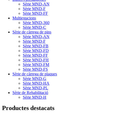
Sèrie MND-AN
Sèrie MND-F
Sèrie MND-FF
Multiestacions
Sèrie MND-360
Sèrie MND-C
Sèrie de càrrega de pins
Sèrie MND-AN
Sèrie MND-F
Sèrie MND-FB
Sèrie MND-FD
Sèrie MND-FF
Sèrie MND-FH
Sèrie MND-FM
Sèrie MND-FS
Sèrie de càrrega de plaques
Sèrie MND-G
Sèrie MND-HA
Sèrie MND-PL
Sèrie de Rehabilitació
Sèrie MND-H
Productes destacats