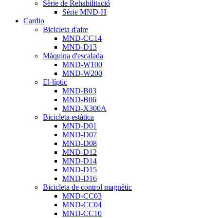
Sèrie de Rehabilitació
Sèrie MND-H
Cardio
Bicicleta d'aire
MND-CC14
MND-D13
Màquina d'escalada
MND-W100
MND-W200
El·líptic
MND-B03
MND-B06
MND-X300A
Bicicleta estàtica
MND-D01
MND-D07
MND-D08
MND-D12
MND-D14
MND-D15
MND-D16
Bicicleta de control magnètic
MND-CC03
MND-CC04
MND-CC10