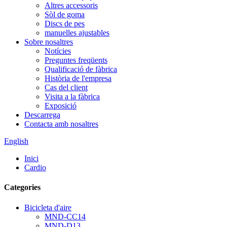
Altres accessoris
Sòl de goma
Discs de pes
manuelles ajustables
Sobre nosaltres
Notícies
Preguntes freqüents
Qualificació de fàbrica
Història de l'empresa
Cas del client
Visita a la fàbrica
Exposició
Descarrega
Contacta amb nosaltres
English
Inici
Cardio
Categories
Bicicleta d'aire
MND-CC14
MND-D13