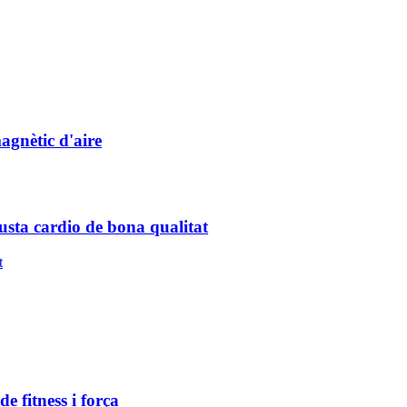
gnètic d'aire
sta cardio de bona qualitat
e fitness i força