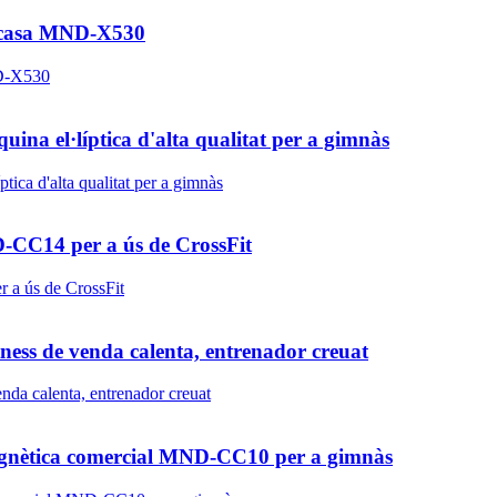
s a casa MND-X530
a el·líptica d'alta qualitat per a gimnàs
D-CC14 per a ús de CrossFit
ness de venda calenta, entrenador creuat
a magnètica comercial MND-CC10 per a gimnàs