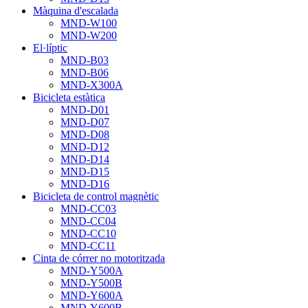
Màquina d'escalada
MND-W100
MND-W200
El·líptic
MND-B03
MND-B06
MND-X300A
Bicicleta estàtica
MND-D01
MND-D07
MND-D08
MND-D12
MND-D14
MND-D15
MND-D16
Bicicleta de control magnètic
MND-CC03
MND-CC04
MND-CC10
MND-CC11
Cinta de córrer no motoritzada
MND-Y500A
MND-Y500B
MND-Y600A
MND-Y600B