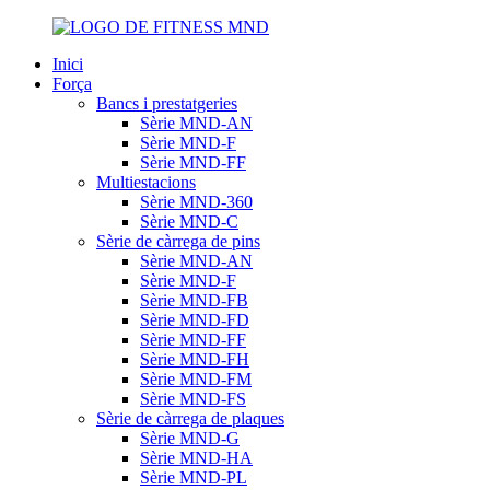
Inici
Força
Bancs i prestatgeries
Sèrie MND-AN
Sèrie MND-F
Sèrie MND-FF
Multiestacions
Sèrie MND-360
Sèrie MND-C
Sèrie de càrrega de pins
Sèrie MND-AN
Sèrie MND-F
Sèrie MND-FB
Sèrie MND-FD
Sèrie MND-FF
Sèrie MND-FH
Sèrie MND-FM
Sèrie MND-FS
Sèrie de càrrega de plaques
Sèrie MND-G
Sèrie MND-HA
Sèrie MND-PL