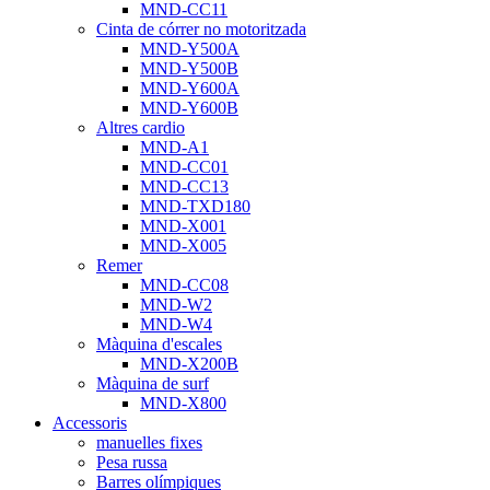
MND-CC11
Cinta de córrer no motoritzada
MND-Y500A
MND-Y500B
MND-Y600A
MND-Y600B
Altres cardio
MND-A1
MND-CC01
MND-CC13
MND-TXD180
MND-X001
MND-X005
Remer
MND-CC08
MND-W2
MND-W4
Màquina d'escales
MND-X200B
Màquina de surf
MND-X800
Accessoris
manuelles fixes
Pesa russa
Barres olímpiques