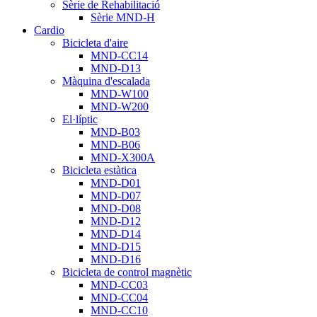
Sèrie de Rehabilitació
Sèrie MND-H
Cardio
Bicicleta d'aire
MND-CC14
MND-D13
Màquina d'escalada
MND-W100
MND-W200
El·líptic
MND-B03
MND-B06
MND-X300A
Bicicleta estàtica
MND-D01
MND-D07
MND-D08
MND-D12
MND-D14
MND-D15
MND-D16
Bicicleta de control magnètic
MND-CC03
MND-CC04
MND-CC10