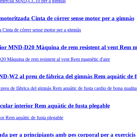
 motoritzada Cinta de córrer sense motor per a gimnàs
ior MND-D20 Màquina de rem resistent al vent Rem ma
ND-W2 al preu de fàbrica del gimnàs Rem aquàtic de fu
ar interior Rem aquàtic de fusta plegable
 per a principiants amb pes corporal per a exercicis d