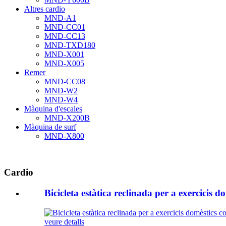
Altres cardio
MND-A1
MND-CC01
MND-CC13
MND-TXD180
MND-X001
MND-X005
Remer
MND-CC08
MND-W2
MND-W4
Màquina d'escales
MND-X200B
Màquina de surf
MND-X800
Cardio
Bicicleta estàtica reclinada per a exercici
veure detalls