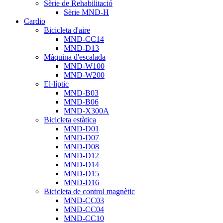
Sèrie de Rehabilitació
Sèrie MND-H
Cardio
Bicicleta d'aire
MND-CC14
MND-D13
Màquina d'escalada
MND-W100
MND-W200
El·líptic
MND-B03
MND-B06
MND-X300A
Bicicleta estàtica
MND-D01
MND-D07
MND-D08
MND-D12
MND-D14
MND-D15
MND-D16
Bicicleta de control magnètic
MND-CC03
MND-CC04
MND-CC10