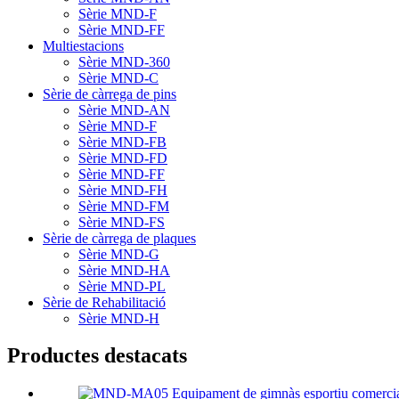
Sèrie MND-F
Sèrie MND-FF
Multiestacions
Sèrie MND-360
Sèrie MND-C
Sèrie de càrrega de pins
Sèrie MND-AN
Sèrie MND-F
Sèrie MND-FB
Sèrie MND-FD
Sèrie MND-FF
Sèrie MND-FH
Sèrie MND-FM
Sèrie MND-FS
Sèrie de càrrega de plaques
Sèrie MND-G
Sèrie MND-HA
Sèrie MND-PL
Sèrie de Rehabilitació
Sèrie MND-H
Productes destacats