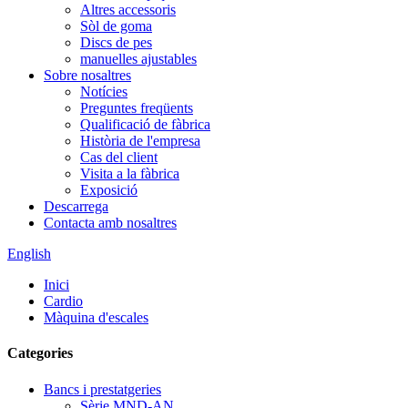
Altres accessoris
Sòl de goma
Discs de pes
manuelles ajustables
Sobre nosaltres
Notícies
Preguntes freqüents
Qualificació de fàbrica
Història de l'empresa
Cas del client
Visita a la fàbrica
Exposició
Descarrega
Contacta amb nosaltres
English
Inici
Cardio
Màquina d'escales
Categories
Bancs i prestatgeries
Sèrie MND-AN