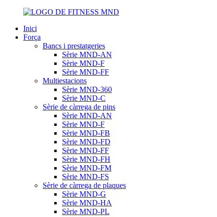
Inici
Força
Bancs i prestatgeries
Sèrie MND-AN
Sèrie MND-F
Sèrie MND-FF
Multiestacions
Sèrie MND-360
Sèrie MND-C
Sèrie de càrrega de pins
Sèrie MND-AN
Sèrie MND-F
Sèrie MND-FB
Sèrie MND-FD
Sèrie MND-FF
Sèrie MND-FH
Sèrie MND-FM
Sèrie MND-FS
Sèrie de càrrega de plaques
Sèrie MND-G
Sèrie MND-HA
Sèrie MND-PL