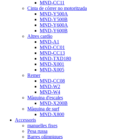
MND-CC11
Cinta de córrer no motoritzada
MND-Y500A
MND-Y500B
MND-Y600A
MND-Y600B
Altres cardio
MND-A1
MND-CC01
MND-CC13
MND-TXD180
MND-X001
MND-X005
Remer
MND-CC08
MND-W2
MND-W4
Màquina d'escales
MND-X200B
Màquina de surf
MND-X800
Accessoris
manuelles fixes
Pesa russa
Barres olímpiques