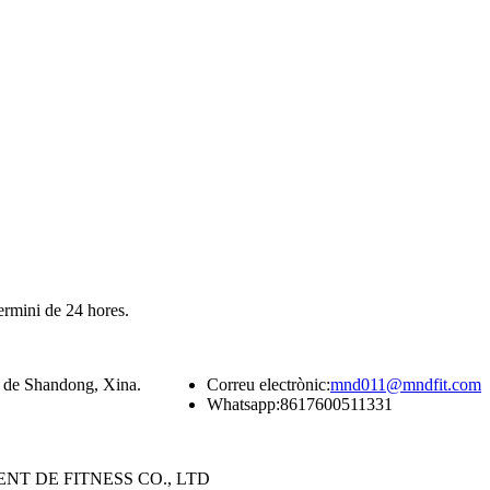
termini de 24 hores.
ia de Shandong, Xina.
Correu electrònic:
mnd011@mndfit.com
Whatsapp:
8617600511331
T DE FITNESS CO., LTD