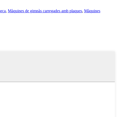
orça
,
Màquines de gimnàs carregades amb plaques
,
Màquines