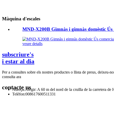
Màquina d'escales
MND-X200B Gimnàs i gimnàs domèstic Ús co
veure detalls
subscriure's
i estar al dia
Per a consultes sobre els nostres productes o llista de preus, deixeu-
consulta ara
contacte
us
Adreça:
Afegir: A 60 m del nord de la cruïlla de la carretera d
Telèfon:
008617600511331