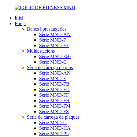
Inici
Força
Bancs i prestatgeries
Sèrie MND-AN
Sèrie MND-F
Sèrie MND-FF
Multiestacions
Sèrie MND-360
Sèrie MND-C
Sèrie de càrrega de pins
Sèrie MND-AN
Sèrie MND-F
Sèrie MND-FB
Sèrie MND-FD
Sèrie MND-FF
Sèrie MND-FH
Sèrie MND-FM
Sèrie MND-FS
Sèrie de càrrega de plaques
Sèrie MND-G
Sèrie MND-HA
Sèrie MND-PL