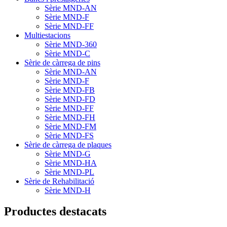
Sèrie MND-AN
Sèrie MND-F
Sèrie MND-FF
Multiestacions
Sèrie MND-360
Sèrie MND-C
Sèrie de càrrega de pins
Sèrie MND-AN
Sèrie MND-F
Sèrie MND-FB
Sèrie MND-FD
Sèrie MND-FF
Sèrie MND-FH
Sèrie MND-FM
Sèrie MND-FS
Sèrie de càrrega de plaques
Sèrie MND-G
Sèrie MND-HA
Sèrie MND-PL
Sèrie de Rehabilitació
Sèrie MND-H
Productes destacats