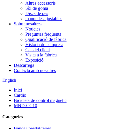
Altres accessoris
Sòl de goma
Discs de pes
manuelles ajustables
Sobre nosaltres
Notícies
Preguntes freqüents
Qualificació de fàbrica
Història de l'empresa
Cas del client
Visita a la fàbrica
Exposició
Descarrega
Contacta amb nosaltres
English
Inici
Cardio
Bicicleta de control magnètic
MND-CC10
Categories
Bancs i prestatgeries