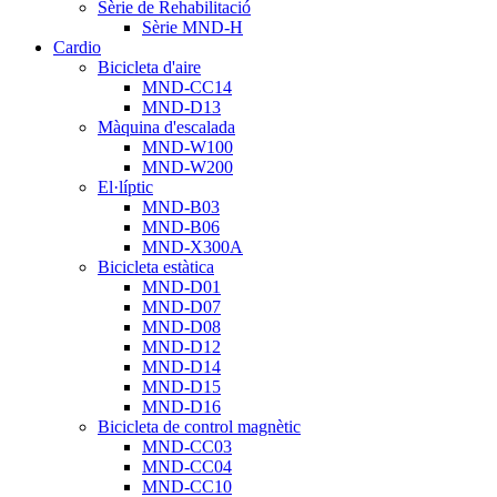
Sèrie de Rehabilitació
Sèrie MND-H
Cardio
Bicicleta d'aire
MND-CC14
MND-D13
Màquina d'escalada
MND-W100
MND-W200
El·líptic
MND-B03
MND-B06
MND-X300A
Bicicleta estàtica
MND-D01
MND-D07
MND-D08
MND-D12
MND-D14
MND-D15
MND-D16
Bicicleta de control magnètic
MND-CC03
MND-CC04
MND-CC10