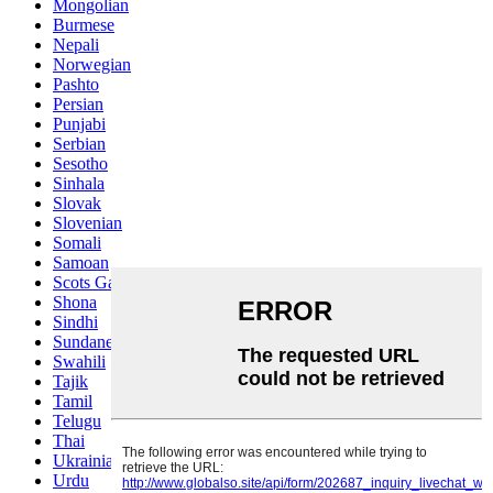
Mongolian
Burmese
Nepali
Norwegian
Pashto
Persian
Punjabi
Serbian
Sesotho
Sinhala
Slovak
Slovenian
Somali
Samoan
Scots Gaelic
Shona
Sindhi
Sundanese
Swahili
Tajik
Tamil
Telugu
Thai
Ukrainian
Urdu