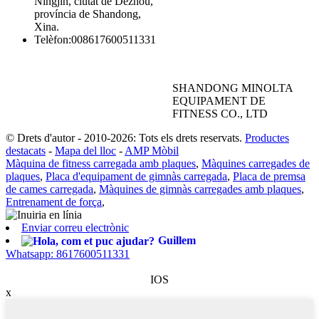
Ningjin, ciutat de Dezhou,
província de Shandong,
Xina.
Telèfon:
008617600511331
SHANDONG MINOLTA
EQUIPAMENT DE
FITNESS CO., LTD
© Drets d'autor - 2010-2026: Tots els drets reservats.
Productes
destacats
-
Mapa del lloc
-
AMP Mòbil
Màquina de fitness carregada amb plaques
,
Màquines carregades de
plaques
,
Placa d'equipament de gimnàs carregada
,
Placa de premsa
de cames carregada
,
Màquines de gimnàs carregades amb plaques
,
Entrenament de força
,
Enviar correu electrònic
Guillem
Whatsapp: 8617600511331
IOS
x