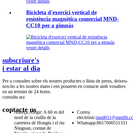
veure detalls
Bicicleta d'exercici vertical de
resistència magnètica comercial MND-
CC10 per a gimnàs
veure detalls
subscriure's
i estar al dia
Per a consultes sobre els nostres productes o llista de preus, deixeu-
nos-ho a les nostres mans i ens posarem en contacte amb vosaltres
en un termini de 24 hores.
consulta ara
contacte
us
Adreça:
Afegir: A 60 m del
Correu
nord de la cruïlla de la
electrònic:
mnd011@mndfit.c
carretera de Hongtu i el riu
Whatsapp:
8617600511331
Ningnan, comtat de