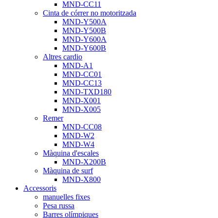
MND-CC11
Cinta de córrer no motoritzada
MND-Y500A
MND-Y500B
MND-Y600A
MND-Y600B
Altres cardio
MND-A1
MND-CC01
MND-CC13
MND-TXD180
MND-X001
MND-X005
Remer
MND-CC08
MND-W2
MND-W4
Màquina d'escales
MND-X200B
Màquina de surf
MND-X800
Accessoris
manuelles fixes
Pesa russa
Barres olímpiques