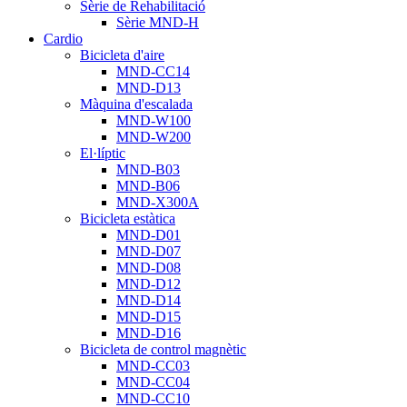
Sèrie de Rehabilitació
Sèrie MND-H
Cardio
Bicicleta d'aire
MND-CC14
MND-D13
Màquina d'escalada
MND-W100
MND-W200
El·líptic
MND-B03
MND-B06
MND-X300A
Bicicleta estàtica
MND-D01
MND-D07
MND-D08
MND-D12
MND-D14
MND-D15
MND-D16
Bicicleta de control magnètic
MND-CC03
MND-CC04
MND-CC10