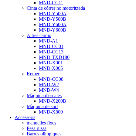
MND-CC11
Cinta de córrer no motoritzada
MND-Y500A
MND-Y500B
MND-Y600A
MND-Y600B
Altres cardio
MND-A1
MND-CC01
MND-CC13
MND-TXD180
MND-X001
MND-X005
Remer
MND-CC08
MND-W2
MND-W4
Màquina d'escales
MND-X200B
Màquina de surf
MND-X800
Accessoris
manuelles fixes
Pesa russa
Barres olímpiques