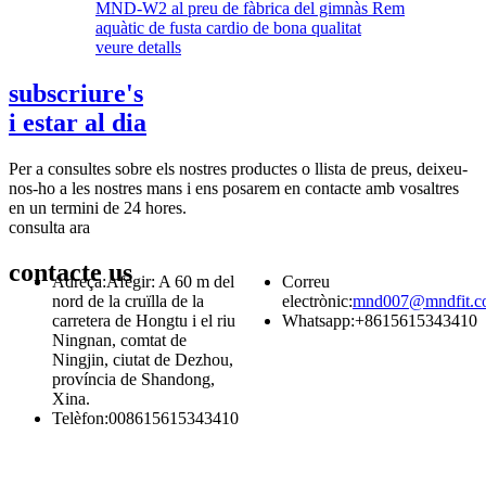
veure detalls
subscriure's
i estar al dia
Per a consultes sobre els nostres productes o llista de preus, deixeu-
nos-ho a les nostres mans i ens posarem en contacte amb vosaltres
en un termini de 24 hores.
consulta ara
contacte
us
Adreça:
Afegir: A 60 m del
Correu
nord de la cruïlla de la
electrònic:
mnd007@mndfit.c
carretera de Hongtu i el riu
Whatsapp:
+8615615343410
Ningnan, comtat de
Ningjin, ciutat de Dezhou,
província de Shandong,
Xina.
Telèfon:
008615615343410