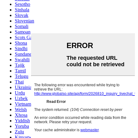
Sesotho
Sinhala
Slovak
Slovenian
Somali
Samoan
Scots Gaelic
Shona
Sindhi
Sundanese
Swahili
Tajik
Tamil
Telugu
Thai
Ukrainian
Urdu
Uzbek
Vietnamese
Welsh
Xhosa
Yiddish
Yoruba
Zulu
Kinyarwanda