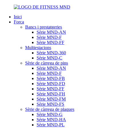
Inici
Força
Bancs i prestatgeries
Sèrie MND-AN
Sèrie MND-F
Sèrie MND-FF
Multiestacions
Sèrie MND-360
Sèrie MND-C
Sèrie de càrrega de pins
Sèrie MND-AN
Sèrie MND-F
Sèrie MND-FB
Sèrie MND-FD
Sèrie MND-FF
Sèrie MND-FH
Sèrie MND-FM
Sèrie MND-FS
Sèrie de càrrega de plaques
Sèrie MND-G
Sèrie MND-HA
Sèrie MND-PL