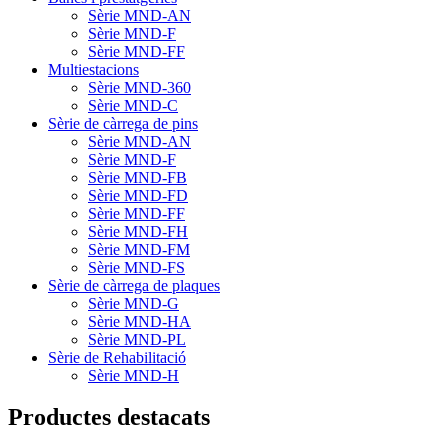
Sèrie MND-AN
Sèrie MND-F
Sèrie MND-FF
Multiestacions
Sèrie MND-360
Sèrie MND-C
Sèrie de càrrega de pins
Sèrie MND-AN
Sèrie MND-F
Sèrie MND-FB
Sèrie MND-FD
Sèrie MND-FF
Sèrie MND-FH
Sèrie MND-FM
Sèrie MND-FS
Sèrie de càrrega de plaques
Sèrie MND-G
Sèrie MND-HA
Sèrie MND-PL
Sèrie de Rehabilitació
Sèrie MND-H
Productes destacats