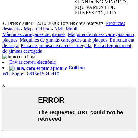
SHANDONG MINOLTA
EQUIPAMENT DE
FITNESS CO., LTD
© Drets d'autor - 2010-2026: Tots els drets reservats.
Productes
destacats
-
Mapa del lloc
-
AMP Mòbil
Màquines carregades de plaques
,
Màquina de fitness carregada amb
plaques
,
Màquines de gimnàs carregades amb plaques
,
Entrenament
de força
,
Placa de premsa de cames carregada
,
Placa d'equipament
de gimnàs carregada
,
Enviar correu electrònic
Guillem
Whatsapp: +8615615343410
x