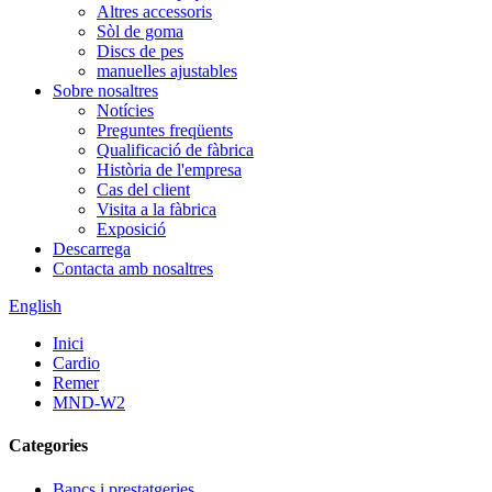
Altres accessoris
Sòl de goma
Discs de pes
manuelles ajustables
Sobre nosaltres
Notícies
Preguntes freqüents
Qualificació de fàbrica
Història de l'empresa
Cas del client
Visita a la fàbrica
Exposició
Descarrega
Contacta amb nosaltres
English
Inici
Cardio
Remer
MND-W2
Categories
Bancs i prestatgeries