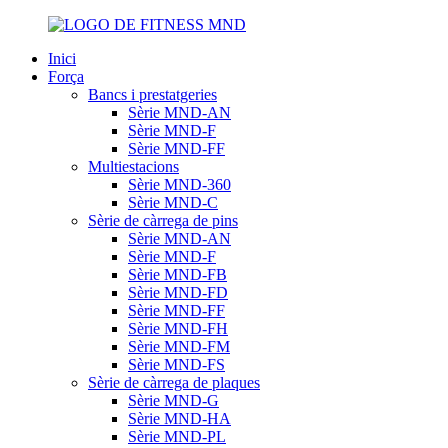
Inici
Força
Bancs i prestatgeries
Sèrie MND-AN
Sèrie MND-F
Sèrie MND-FF
Multiestacions
Sèrie MND-360
Sèrie MND-C
Sèrie de càrrega de pins
Sèrie MND-AN
Sèrie MND-F
Sèrie MND-FB
Sèrie MND-FD
Sèrie MND-FF
Sèrie MND-FH
Sèrie MND-FM
Sèrie MND-FS
Sèrie de càrrega de plaques
Sèrie MND-G
Sèrie MND-HA
Sèrie MND-PL