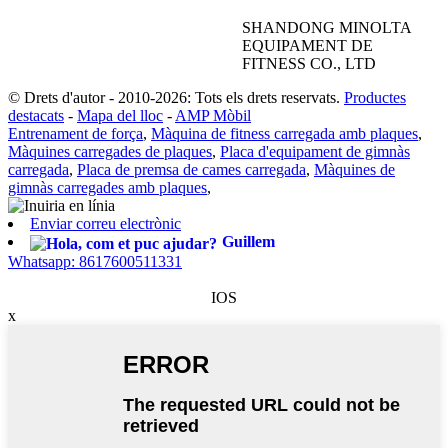
SHANDONG MINOLTA
EQUIPAMENT DE
FITNESS CO., LTD
© Drets d'autor - 2010-2026: Tots els drets reservats.
Productes
destacats
-
Mapa del lloc
-
AMP Mòbil
Entrenament de força
,
Màquina de fitness carregada amb plaques
,
Màquines carregades de plaques
,
Placa d'equipament de gimnàs
carregada
,
Placa de premsa de cames carregada
,
Màquines de
gimnàs carregades amb plaques
,
Enviar correu electrònic
Guillem
Whatsapp: 8617600511331
IOS
x