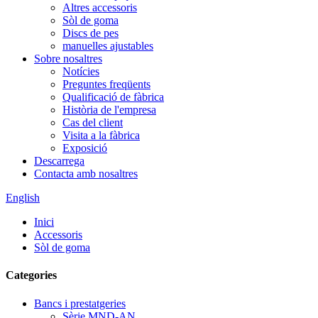
Altres accessoris
Sòl de goma
Discs de pes
manuelles ajustables
Sobre nosaltres
Notícies
Preguntes freqüents
Qualificació de fàbrica
Història de l'empresa
Cas del client
Visita a la fàbrica
Exposició
Descarrega
Contacta amb nosaltres
English
Inici
Accessoris
Sòl de goma
Categories
Bancs i prestatgeries
Sèrie MND-AN