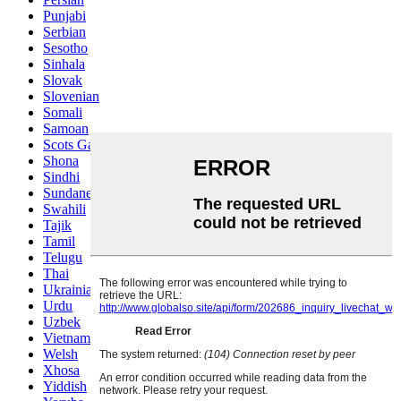
Punjabi
Serbian
Sesotho
Sinhala
Slovak
Slovenian
Somali
Samoan
Scots Gaelic
Shona
Sindhi
Sundanese
Swahili
Tajik
Tamil
Telugu
Thai
Ukrainian
Urdu
Uzbek
Vietnamese
Welsh
Xhosa
Yiddish