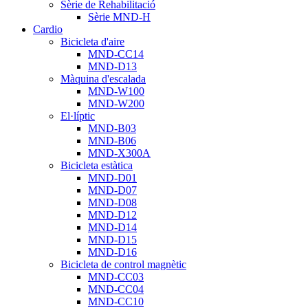
Sèrie de Rehabilitació
Sèrie MND-H
Cardio
Bicicleta d'aire
MND-CC14
MND-D13
Màquina d'escalada
MND-W100
MND-W200
El·líptic
MND-B03
MND-B06
MND-X300A
Bicicleta estàtica
MND-D01
MND-D07
MND-D08
MND-D12
MND-D14
MND-D15
MND-D16
Bicicleta de control magnètic
MND-CC03
MND-CC04
MND-CC10