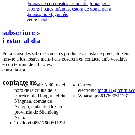
veure detalls
subscriure's
i estar al dia
Per a consultes sobre els nostres productes o llista de preus, deixeu-
nos-ho a les nostres mans i ens posarem en contacte amb vosaltres
en un termini de 24 hores.
consulta ara
contacte
us
Adreça:
Afegir: A 60 m del
Correu
nord de la cruïlla de la
electrònic:
mnd011@mndfit.c
carretera de Hongtu i el riu
Whatsapp:
8617600511331
Ningnan, comtat de
Ningjin, ciutat de Dezhou,
província de Shandong,
Xina.
Telèfon:
008617600511331