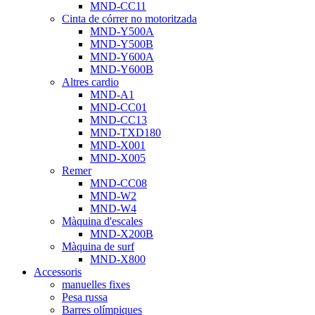
MND-CC11
Cinta de córrer no motoritzada
MND-Y500A
MND-Y500B
MND-Y600A
MND-Y600B
Altres cardio
MND-A1
MND-CC01
MND-CC13
MND-TXD180
MND-X001
MND-X005
Remer
MND-CC08
MND-W2
MND-W4
Màquina d'escales
MND-X200B
Màquina de surf
MND-X800
Accessoris
manuelles fixes
Pesa russa
Barres olímpiques