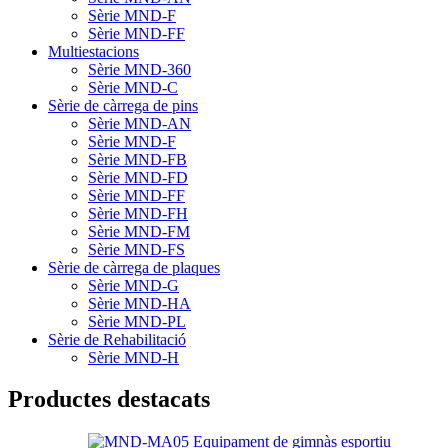
Sèrie MND-F
Sèrie MND-FF
Multiestacions
Sèrie MND-360
Sèrie MND-C
Sèrie de càrrega de pins
Sèrie MND-AN
Sèrie MND-F
Sèrie MND-FB
Sèrie MND-FD
Sèrie MND-FF
Sèrie MND-FH
Sèrie MND-FM
Sèrie MND-FS
Sèrie de càrrega de plaques
Sèrie MND-G
Sèrie MND-HA
Sèrie MND-PL
Sèrie de Rehabilitació
Sèrie MND-H
Productes destacats