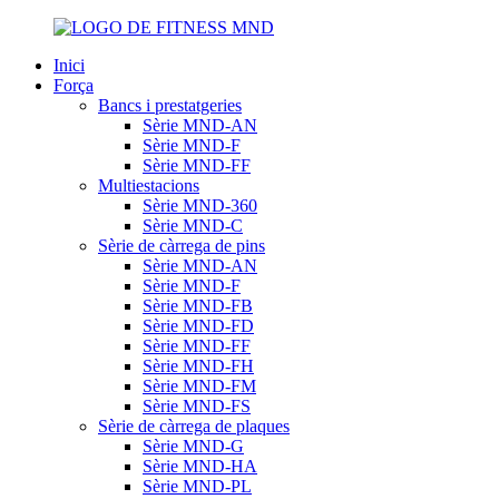
Inici
Força
Bancs i prestatgeries
Sèrie MND-AN
Sèrie MND-F
Sèrie MND-FF
Multiestacions
Sèrie MND-360
Sèrie MND-C
Sèrie de càrrega de pins
Sèrie MND-AN
Sèrie MND-F
Sèrie MND-FB
Sèrie MND-FD
Sèrie MND-FF
Sèrie MND-FH
Sèrie MND-FM
Sèrie MND-FS
Sèrie de càrrega de plaques
Sèrie MND-G
Sèrie MND-HA
Sèrie MND-PL