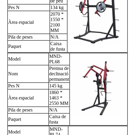
de peu
Pes N
134 kg
2070 *
1550 *
Àrea espacial
2100
MM
Pila de peses
N/A
Caixa
Paquet
de fusta
MND-
Model
PL68
Premsa de
Nom
declinació
permanent
Pes N
145 kg
1860 *
Àrea espacial
1463 *
2550 MM
Pila de peses
N/A
Caixa de
Paquet
fusta
MND-
Model
PL74