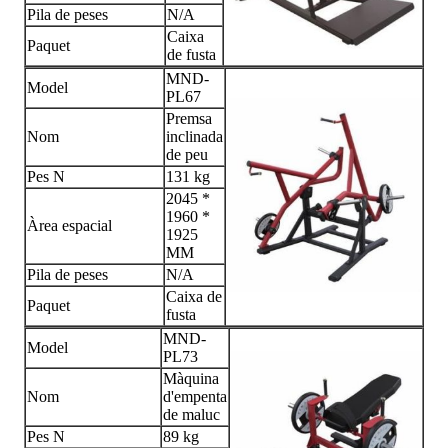
Pila de peses
N/A
Caixa
Paquet
de fusta
MND-
Model
PL67
Premsa
Nom
inclinada
de peu
Pes N
131 kg
2045 *
1960 *
Àrea espacial
1925
MM
Pila de peses
N/A
Caixa de
Paquet
fusta
MND-
Model
PL73
Màquina
Nom
d'empenta
de maluc
Pes N
89 kg