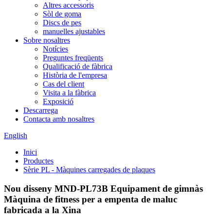
Altres accessoris
Sòl de goma
Discs de pes
manuelles ajustables
Sobre nosaltres
Notícies
Preguntes freqüents
Qualificació de fàbrica
Història de l'empresa
Cas del client
Visita a la fàbrica
Exposició
Descarrega
Contacta amb nosaltres
English
Inici
Productes
Sèrie PL - Màquines carregades de plaques
Nou disseny MND-PL73B Equipament de gimnàs
Màquina de fitness per a empenta de maluc
fabricada a la Xina