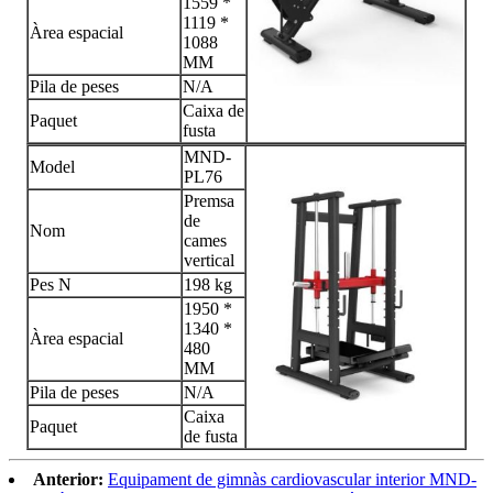
1559 *
1119 *
Àrea espacial
1088
MM
Pila de peses
N/A
Caixa de
Paquet
fusta
MND-
Model
PL76
Premsa
de
Nom
cames
vertical
Pes N
198 kg
1950 *
1340 *
Àrea espacial
480
MM
Pila de peses
N/A
Caixa
Paquet
de fusta
Anterior:
Equipament de gimnàs cardiovascular interior MND-