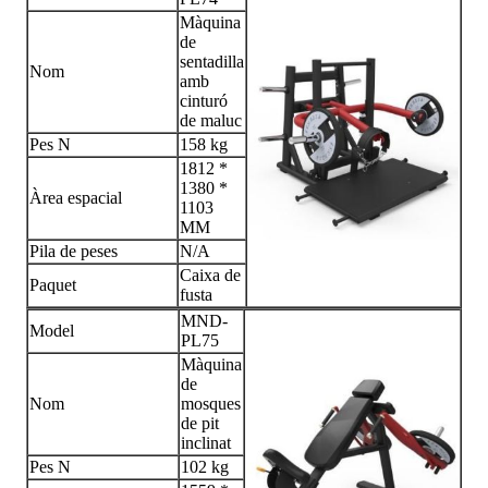
Màquina
de
sentadilla
Nom
amb
cinturó
de maluc
Pes N
158 kg
1812 *
1380 *
Àrea espacial
1103
MM
Pila de peses
N/A
Caixa de
Paquet
fusta
MND-
Model
PL75
Màquina
de
Nom
mosques
de pit
inclinat
Pes N
102 kg