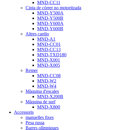
MND-CC11
Cinta de córrer no motoritzada
MND-Y500A
MND-Y500B
MND-Y600A
MND-Y600B
Altres cardio
MND-A1
MND-CC01
MND-CC13
MND-TXD180
MND-X001
MND-X005
Remer
MND-CC08
MND-W2
MND-W4
Màquina d'escales
MND-X200B
Màquina de surf
MND-X800
Accessoris
manuelles fixes
Pesa russa
Barres olímpiques