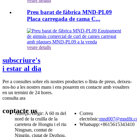
veure detalls
Preu barat de fàbrica MND-PL09
Placa carregada de cama C...
veure detalls
subscriure's
i estar al dia
Per a consultes sobre els nostres productes o llista de preus, deixeu-
nos-ho a les nostres mans i ens posarem en contacte amb vosaltres
en un termini de 24 hores.
consulta ara
contacte
us
Adreça:
Afegir: A 60 m del
Correu
nord de la cruïlla de la
electrònic:
mnd007@mndfit.c
carretera de Hongtu i el riu
Whatsapp:
+8615615343410
Ningnan, comtat de
Ningjin, ciutat de Dezhou,