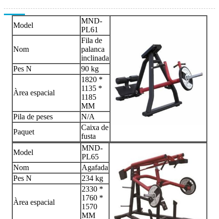
MND-
Model
PL61
Fila de
Nom
palanca
inclinada
Pes N
90 kg
1820 *
1135 *
Àrea espacial
1185
MM
Pila de peses
N/A
Caixa de
Paquet
fusta
MND-
Model
PL65
Nom
Agafada
Pes N
234 kg
2330 *
1760 *
Àrea espacial
1570
MM