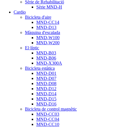
Sèrie de Rehabilitació
Sèrie MND-H
Cardio
Bicicleta d'aire
MND-CC14
MND-D13
Màquina d'escalada
MND-W100
MND-W200
El·líptic
MND-B03
MND-B06
MND-X300A
Bicicleta estàtica
MND-D01
MND-D07
MND-D08
MND-D12
MND-D14
MND-D15
MND-D16
Bicicleta de control magnètic
MND-CC03
MND-CC04
MND-CC10