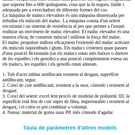
que suporta fins a 600 quilograms, cosa que la fa segura, fiable i
adequada per a exercitadors de diferents formes del cos.
La màquina de malucs elevadors és una màquina dissenyada per
treballar els músculs del maluc. La màquina consta d'un seient
encoixinat i un sistema de resistència al pes que permet a l'usuari
realitzar un moviment de maluc elevador. El maluc elevador és una
manera eficaç de construir múscul i millorar la força del maluc.
El maluc propulsor millora eficaçment l'extensió del maluc activant
els músculs isquiotibials i glutis. Els malucs s'estenen quan passen
d'una posició flexionada (on els malucs estan més baixos o darrere
de les espatlles i els genolls) a una posició completament estesa on
els malucs, les espatlles i els genolls estan alineats.
1. Tub d'acer militar antilliscant resistent al desgast, superfície
antilliscant, segur.
2. Coixí de cuir antilliscant, resistent a la suor, còmode i resistent al
desgast.
3. Coixí del seient: excel·lent procés de modelat de poliuretà 3D, la
superfície està feta de cuir súper de fibra, impermeable i resistent al
desgast, i el color es pot combinar a voluntat.
4. Nansa: material de goma suau PP, més còmode d'agafar.
Taula de paràmetres d'altres models