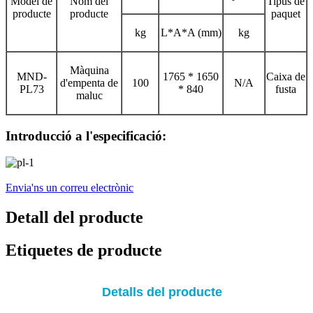
Model de
Nom del
Tipus de
producte
producte
paquet
kg
L*A*A (mm)
kg
Màquina
MND-
1765 * 1650
Caixa de
d'empenta de
100
N/A
PL73
* 840
fusta
maluc
Introducció a l'especificació:
Envia'ns un correu electrònic
Detall del producte
Etiquetes de producte
Detalls del producte