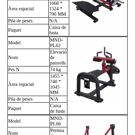
1668 *
Àrea espacial
1524 *
790 MM
Pila de peses
N/A
Caixa de
Paquet
fusta
MND-
Model
PL62
Elevació
Nom
de
panxells
Pes N
74 kg
1455 *
740 *
Àrea espacial
1045
MM
Pila de peses
N/A
Caixa
Paquet
de fusta
MND-
Model
PL66
Premsa
Nom