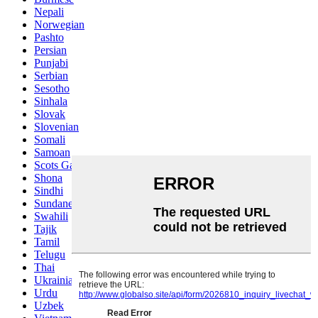
Nepali
Norwegian
Pashto
Persian
Punjabi
Serbian
Sesotho
Sinhala
Slovak
Slovenian
Somali
Samoan
Scots Gaelic
Shona
Sindhi
Sundanese
Swahili
Tajik
Tamil
Telugu
Thai
Ukrainian
Urdu
Uzbek