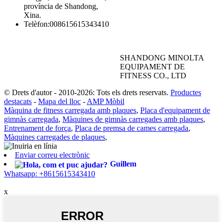
província de Shandong,
Xina.
Telèfon:
008615615343410
SHANDONG MINOLTA
EQUIPAMENT DE
FITNESS CO., LTD
© Drets d'autor - 2010-2026: Tots els drets reservats.
Productes
destacats
-
Mapa del lloc
-
AMP Mòbil
Màquina de fitness carregada amb plaques
,
Placa d'equipament de
gimnàs carregada
,
Màquines de gimnàs carregades amb plaques
,
Entrenament de força
,
Placa de premsa de cames carregada
,
Màquines carregades de plaques
,
Enviar correu electrònic
Guillem
Whatsapp: +8615615343410
x