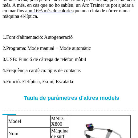
més. A més, en cas que no ho sabíeu, un Arc Trainer us pot ajudar a
cremar fins a
un 16% més de calories
que una cinta de córrer o una
màquina el·líptica.
Font d'alimentació: Autogeneració
1.
Programa: Mode manual + Mode automàtic
2.
USB: Funció de càrrega de telèfon mòbil
3.
Freqüència cardíaca: tipus de contacte.
4.
Funció: El·líptica, Esquí, Escalada
5.
Taula de paràmetres d'altres models
MND-
Model
X800
Màquina
Nom
de surf