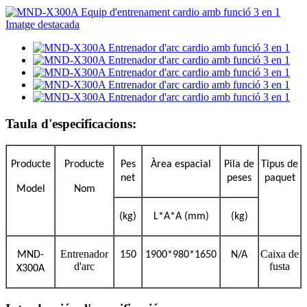
Taula d'especificacions:
Producte
Producte
Pes
Àrea espacial
Pila de
Tipus de
net
peses
paquet
Model
Nom
(kg)
L*A*A (mm)
(kg)
Entrenador
Caixa de
MND-
150
1900*980*1650
N/A
d'arc
fusta
X300A