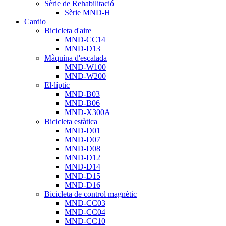
Sèrie de Rehabilitació
Sèrie MND-H
Cardio
Bicicleta d'aire
MND-CC14
MND-D13
Màquina d'escalada
MND-W100
MND-W200
El·líptic
MND-B03
MND-B06
MND-X300A
Bicicleta estàtica
MND-D01
MND-D07
MND-D08
MND-D12
MND-D14
MND-D15
MND-D16
Bicicleta de control magnètic
MND-CC03
MND-CC04
MND-CC10