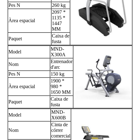
Pes N
260 kg
2097 *
1135 *
Àrea espacial
1447
MM
Caixa de
Paquet
fusta
MND-
Model
X300A
Entrenador
Nom
d'arc
Pes N
150 kg
1900 *
Àrea espacial
980 *
1650 MM
Caixa de
Paquet
fusta
MND-
Model
X600B
Cinta de
Nom
córrer
comercial