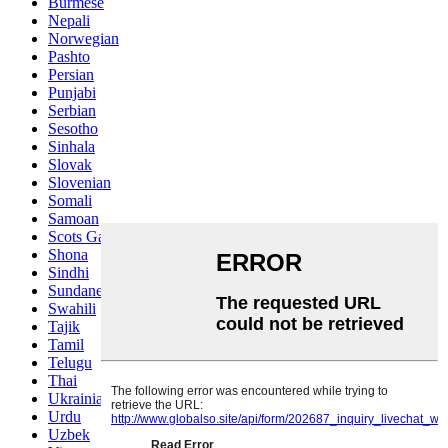
Burmese
Nepali
Norwegian
Pashto
Persian
Punjabi
Serbian
Sesotho
Sinhala
Slovak
Slovenian
Somali
Samoan
Scots Gaelic
Shona
Sindhi
Sundanese
Swahili
Tajik
Tamil
Telugu
Thai
Ukrainian
Urdu
Uzbek