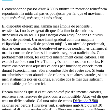
L'entrenador de passos d'arc X300A utilitza un motor de reluctància
espontània i la mida del pas es pot ajustar per fer que el moviment
sigui més ràpid, més segur i més eficaç.
El dispositiu ofereix una gamma més àmplia de pendents i
resistència, i no és exagerat dir que té la funció de tenir tres
dispositius en un sol. Es pot esforçar com l'esquí de fons a nivells
baixos de pendent; Un moviment gradual com una màquina
el·lipsoïdal a un nivell de pendent mitjà; A un nivell de pendent alt,
gatejar com una escala. A qualsevol nivell de pendent, es transmet el
mateix consum de calories i la mateixa seguretat tradicionals. Com
probablement sabeu, fer exercici inherentment crema calories, i un
exercici aeròbic com l'Arc Training és molt intensiu en calories. El
vostre cos necessita aquestes calories per funcionar, especialment
durant l'exercici intens. Són el combustible del vostre cos. Si teniu
un subministrament abundant de calories, o en altres paraules, si heu
menjat aliments rics en calories, el vostre cos té més que suficient
combustible per fer exercici.
Encara millor és que si el teu cos no està ple d'aliments i calories,
recorrerà a les reserves de greix com a combustible. Això vol dir que
tens un dèficit calòric. Cal una mica de temps.
Dèficit de 3.500
calories per perdre 1 lliura
Per tant, si entrenes amb Arc durant 30
minuts al dia, pots perdre més d'una lliura per setmana, possiblement