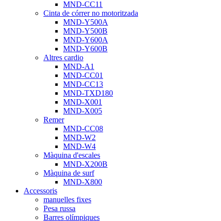
MND-CC11
Cinta de córrer no motoritzada
MND-Y500A
MND-Y500B
MND-Y600A
MND-Y600B
Altres cardio
MND-A1
MND-CC01
MND-CC13
MND-TXD180
MND-X001
MND-X005
Remer
MND-CC08
MND-W2
MND-W4
Màquina d'escales
MND-X200B
Màquina de surf
MND-X800
Accessoris
manuelles fixes
Pesa russa
Barres olímpiques