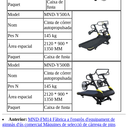
Caixa de
Paquet
fusta
Model
MND-Y500A
Cinta de córrer
Nom
autopropulsada
Pes N
145 kg
2120 * 900 *
Àrea espacial
1350 MM
Paquet
Caixa de fusta
Model
MND-Y500B
Cinta de córrer
Nom
autopropulsada
Pes N
145 kg
2120 * 900 *
Àrea espacial
1350 MM
Paquet
Caixa de fusta
Anterior:
MND-FM14 Fàbrica a l'engròs d'equipament de
gimnàs d'ús comercial Màquines de selecció de càrrega de pins