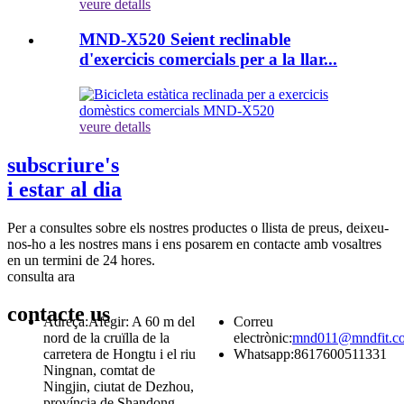
veure detalls
MND-X520 Seient reclinable
d'exercicis comercials per a la llar...
veure detalls
subscriure's
i estar al dia
Per a consultes sobre els nostres productes o llista de preus, deixeu-
nos-ho a les nostres mans i ens posarem en contacte amb vosaltres
en un termini de 24 hores.
consulta ara
contacte
us
Adreça:
Afegir: A 60 m del
Correu
nord de la cruïlla de la
electrònic:
mnd011@mndfit.c
carretera de Hongtu i el riu
Whatsapp:
8617600511331
Ningnan, comtat de
Ningjin, ciutat de Dezhou,
província de Shandong,