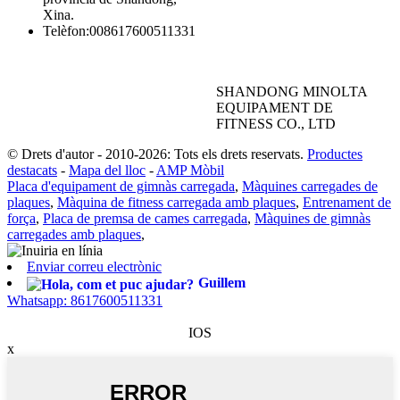
Xina.
Telèfon:
008617600511331
SHANDONG MINOLTA
EQUIPAMENT DE
FITNESS CO., LTD
© Drets d'autor - 2010-2026: Tots els drets reservats.
Productes
destacats
-
Mapa del lloc
-
AMP Mòbil
Placa d'equipament de gimnàs carregada
,
Màquines carregades de
plaques
,
Màquina de fitness carregada amb plaques
,
Entrenament de
força
,
Placa de premsa de cames carregada
,
Màquines de gimnàs
carregades amb plaques
,
Enviar correu electrònic
Guillem
Whatsapp: 8617600511331
IOS
x