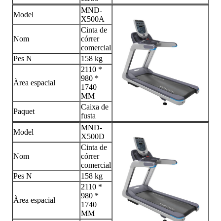
MND-
Model
X500A
Cinta de
Nom
córrer
comercial
Pes N
158 kg
2110 *
980 *
Àrea espacial
1740
MM
Caixa de
Paquet
fusta
MND-
Model
X500D
Cinta de
Nom
córrer
comercial
Pes N
158 kg
2110 *
980 *
Àrea espacial
1740
MM