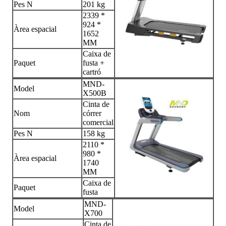
Pes N
201 kg
2339 *
924 *
Àrea espacial
1652
MM
Caixa de
Paquet
fusta +
cartró
MND-
Model
X500B
Cinta de
Nom
córrer
comercial
Pes N
158 kg
2110 *
980 *
Àrea espacial
1740
MM
Caixa de
Paquet
fusta
MND-
Model
X700
Cinta de