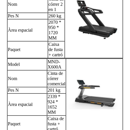
Nom
córrer 2
en 1
Pes N
260 kg
2070 *
950 *
Àrea espacial
1720
MM
Caixa
Paquet
de fusta
+ cartró
MND-
Model
X600A
Cinta de
Nom
córrer
comercial
Pes N
201 kg
2339 *
924 *
Àrea espacial
1652
MM
Caixa de
Paquet
fusta +
cartró