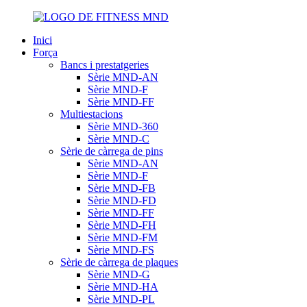
Inici
Força
Bancs i prestatgeries
Sèrie MND-AN
Sèrie MND-F
Sèrie MND-FF
Multiestacions
Sèrie MND-360
Sèrie MND-C
Sèrie de càrrega de pins
Sèrie MND-AN
Sèrie MND-F
Sèrie MND-FB
Sèrie MND-FD
Sèrie MND-FF
Sèrie MND-FH
Sèrie MND-FM
Sèrie MND-FS
Sèrie de càrrega de plaques
Sèrie MND-G
Sèrie MND-HA
Sèrie MND-PL