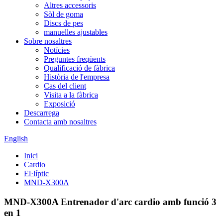
Altres accessoris
Sòl de goma
Discs de pes
manuelles ajustables
Sobre nosaltres
Notícies
Preguntes freqüents
Qualificació de fàbrica
Història de l'empresa
Cas del client
Visita a la fàbrica
Exposició
Descarrega
Contacta amb nosaltres
English
Inici
Cardio
El·líptic
MND-X300A
MND-X300A Entrenador d'arc cardio amb funció 3
en 1