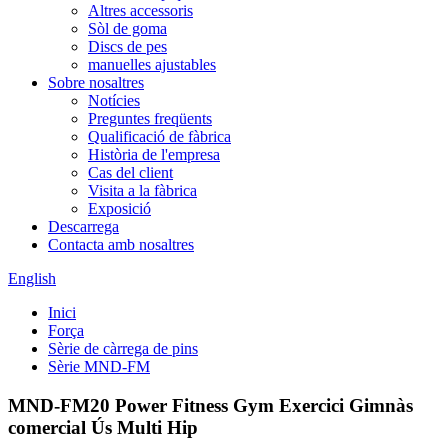
Altres accessoris
Sòl de goma
Discs de pes
manuelles ajustables
Sobre nosaltres
Notícies
Preguntes freqüents
Qualificació de fàbrica
Història de l'empresa
Cas del client
Visita a la fàbrica
Exposició
Descarrega
Contacta amb nosaltres
English
Inici
Força
Sèrie de càrrega de pins
Sèrie MND-FM
MND-FM20 Power Fitness Gym Exercici Gimnàs
comercial Ús Multi Hip