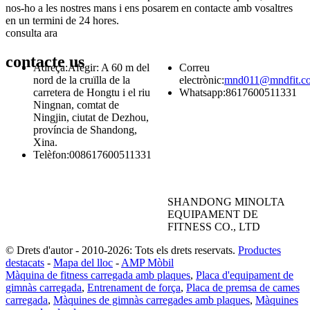
nos-ho a les nostres mans i ens posarem en contacte amb vosaltres
en un termini de 24 hores.
consulta ara
contacte
us
Adreça:
Afegir: A 60 m del
Correu
nord de la cruïlla de la
electrònic:
mnd011@mndfit.c
carretera de Hongtu i el riu
Whatsapp:
8617600511331
Ningnan, comtat de
Ningjin, ciutat de Dezhou,
província de Shandong,
Xina.
Telèfon:
008617600511331
SHANDONG MINOLTA
EQUIPAMENT DE
FITNESS CO., LTD
© Drets d'autor - 2010-2026: Tots els drets reservats.
Productes
destacats
-
Mapa del lloc
-
AMP Mòbil
Màquina de fitness carregada amb plaques
,
Placa d'equipament de
gimnàs carregada
,
Entrenament de força
,
Placa de premsa de cames
carregada
,
Màquines de gimnàs carregades amb plaques
,
Màquines