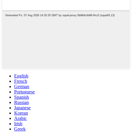
English
French
German
Portuguese
Spanish
Russian
Japanese
Korean
Arabic
Irish
Greek