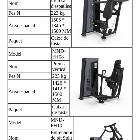
Premsa
Nom
d'espatlles
Pes N
223 kg
1505 *
Àrea espacial
1345 *
1500 MM
Caixa de
Paquet
fusta
MND-
Model
FH08
Premsa
Nom
vertical
Pes N
223 kg
1426 *
1412 *
Àrea espacial
1500
MM
Caixa
Paquet
de fusta
MND-
Model
FH10
Entrenador
Nom
de pit Split