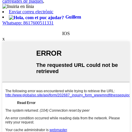
carregades de plaques
,
Enviar correu electrònic
Guillem
Whatsapp: 8617600511331
IOS
x