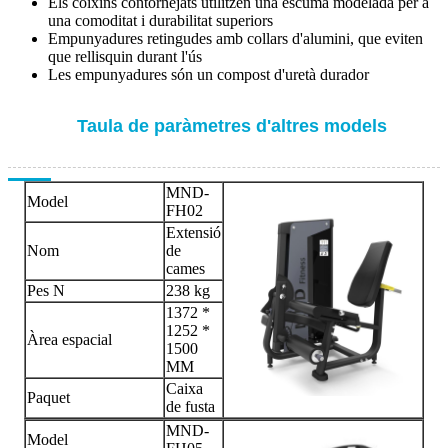
Els coixins contornejats utilitzen una escuma modelada per a
una comoditat i durabilitat superiors
Empunyadures retingudes amb collars d'alumini, que eviten
que rellisquin durant l'ús
Les empunyadures són un compost d'uretà durador
Taula de paràmetres d'altres models
MND-
Model
FH02
Extensió
Nom
de
cames
Pes N
238 kg
1372 *
1252 *
Àrea espacial
1500
MM
Caixa
Paquet
de fusta
MND-
Model