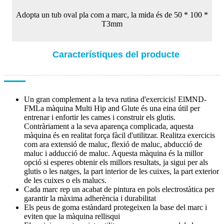
Adopta un tub oval pla com a marc, la mida és de 50 * 100 *
T3mm
Característiques del producte
Un gran complement a la teva rutina d'exercicis! El
MND-
FM
La màquina Multi Hip and Glute és una eina útil per
entrenar i enfortir les cames i construir els glutis.
Contràriament a la seva aparença complicada, aquesta
màquina és en realitat força fàcil d'utilitzar. Realitza exercicis
com ara extensió de maluc, flexió de maluc, abducció de
maluc i adducció de maluc. Aquesta màquina és la millor
opció si esperes obtenir els millors resultats, ja sigui per als
glutis o les natges, la part interior de les cuixes, la part exterior
de les cuixes o els malucs.
Cada marc rep un acabat de pintura en pols electrostàtica per
garantir la màxima adherència i durabilitat
Els peus de goma estàndard protegeixen la base del marc i
eviten que la màquina rellisqui