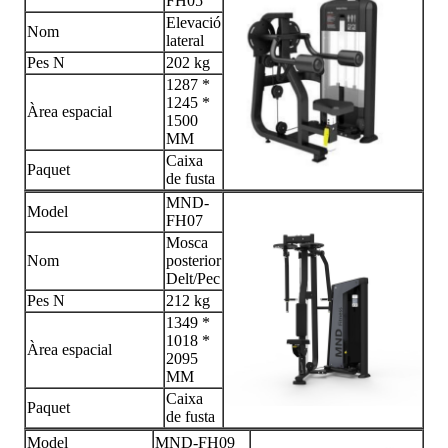
FH05
Elevació
Nom
lateral
Pes N
202 kg
1287 *
1245 *
Àrea espacial
1500
MM
Caixa
Paquet
de fusta
MND-
Model
FH07
Mosca
Nom
posterior
Delt/Pec
Pes N
212 kg
1349 *
1018 *
Àrea espacial
2095
MM
Caixa
Paquet
de fusta
Model
MND-FH09