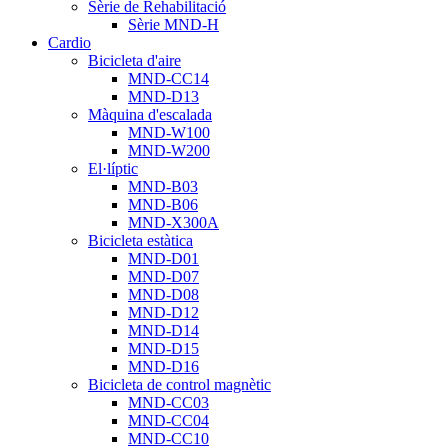
Sèrie de Rehabilitació
Sèrie MND-H
Cardio
Bicicleta d'aire
MND-CC14
MND-D13
Màquina d'escalada
MND-W100
MND-W200
El·líptic
MND-B03
MND-B06
MND-X300A
Bicicleta estàtica
MND-D01
MND-D07
MND-D08
MND-D12
MND-D14
MND-D15
MND-D16
Bicicleta de control magnètic
MND-CC03
MND-CC04
MND-CC10