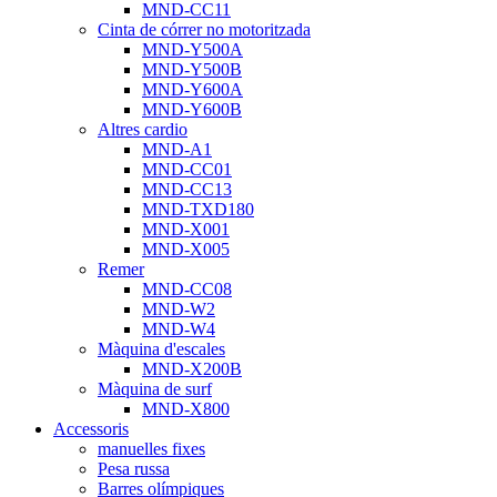
MND-CC11
Cinta de córrer no motoritzada
MND-Y500A
MND-Y500B
MND-Y600A
MND-Y600B
Altres cardio
MND-A1
MND-CC01
MND-CC13
MND-TXD180
MND-X001
MND-X005
Remer
MND-CC08
MND-W2
MND-W4
Màquina d'escales
MND-X200B
Màquina de surf
MND-X800
Accessoris
manuelles fixes
Pesa russa
Barres olímpiques