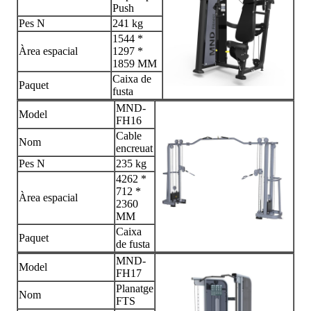
Push
Pes N
241 kg
1544 *
Àrea espacial
1297 *
1859 MM
Caixa de
Paquet
fusta
MND-
Model
FH16
Cable
Nom
encreuat
Pes N
235 kg
4262 *
712 *
Àrea espacial
2360
MM
Caixa
Paquet
de fusta
MND-
Model
FH17
Planatge
Nom
FTS