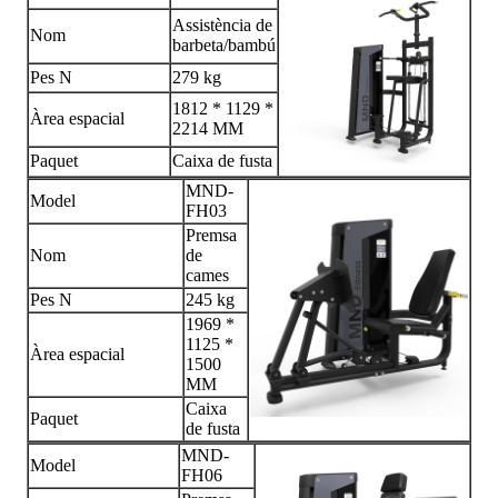
Assistència de
Nom
barbeta/bambú
Pes N
279 kg
1812 * 1129 *
Àrea espacial
2214 MM
Paquet
Caixa de fusta
MND-
Model
FH03
Premsa
Nom
de
cames
Pes N
245 kg
1969 *
1125 *
Àrea espacial
1500
MM
Caixa
Paquet
de fusta
MND-
Model
FH06