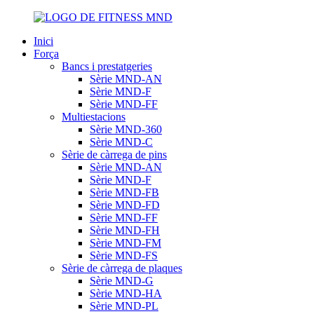
Inici
Força
Bancs i prestatgeries
Sèrie MND-AN
Sèrie MND-F
Sèrie MND-FF
Multiestacions
Sèrie MND-360
Sèrie MND-C
Sèrie de càrrega de pins
Sèrie MND-AN
Sèrie MND-F
Sèrie MND-FB
Sèrie MND-FD
Sèrie MND-FF
Sèrie MND-FH
Sèrie MND-FM
Sèrie MND-FS
Sèrie de càrrega de plaques
Sèrie MND-G
Sèrie MND-HA
Sèrie MND-PL