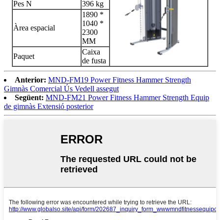
Pes N
396 kg
1890 *
1040 *
Àrea espacial
2300
MM
Caixa
Paquet
de fusta
Anterior:
MND-FM19 Power Fitness Hammer Strength
Gimnàs Comercial Ús Vedell assegut
Següent:
MND-FM21 Power Fitness Hammer Strength Equip
de gimnàs Extensió posterior