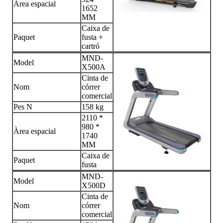
Àrea espacial
1652
MM
Caixa de
Paquet
fusta +
cartró
MND-
Model
X500A
Cinta de
Nom
córrer
comercial
Pes N
158 kg
2110 *
980 *
Àrea espacial
1740
MM
Caixa de
Paquet
fusta
MND-
Model
X500D
Cinta de
Nom
córrer
comercial