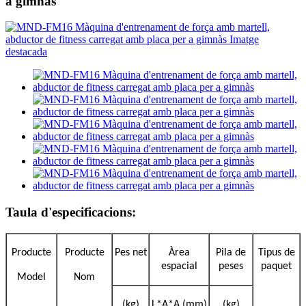
a gimnàs
Taula d'especificacions:
Producte
Producte
Pes net
Àrea
Pila de
Tipus de
espacial
peses
paquet
Model
Nom
(kg)
L*A*A (mm)
(kg)