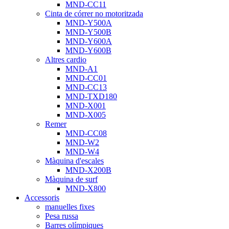
MND-CC11
Cinta de córrer no motoritzada
MND-Y500A
MND-Y500B
MND-Y600A
MND-Y600B
Altres cardio
MND-A1
MND-CC01
MND-CC13
MND-TXD180
MND-X001
MND-X005
Remer
MND-CC08
MND-W2
MND-W4
Màquina d'escales
MND-X200B
Màquina de surf
MND-X800
Accessoris
manuelles fixes
Pesa russa
Barres olímpiques