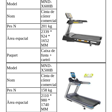
MND-
Model
X600B
Cinta de
Nom
córrer
comercial
Pes N
201 kg
2339 *
924 *
Àrea espacial
1652
MM
Caixa de
Paquet
fusta +
cartró
MND-
Model
X500B
Cinta de
Nom
córrer
comercial
Pes N
158 kg
2110 *
980 *
Àrea espacial
1740
MM