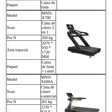
Caixa de
Paquet
fusta
MND-
Model
X700
Cinta de
Nom
córrer 2
en 1
Pes N
260 kg
2070 *
950 *
Àrea espacial
1720
MM
Caixa
Paquet
de fusta
+ cartró
MND-
Model
X600A
Cinta de
Nom
córrer
comercial
Pes N
201 kg
2339 *
924 *