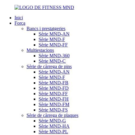
Inici
Força
Bancs i prestatgeries
Sèrie MND-AN
Sèrie MND-F
Sèrie MND-FF
Multiestacions
Sèrie MND-360
Sèrie MND-C
Sèrie de càrrega de pins
Sèrie MND-AN
Sèrie MND-F
Sèrie MND-FB
Sèrie MND-FD
Sèrie MND-FF
Sèrie MND-FH
Sèrie MND-FM
Sèrie MND-FS
Sèrie de càrrega de plaques
Sèrie MND-G
Sèrie MND-HA
Sèrie MND-PL