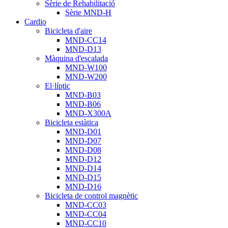
Sèrie de Rehabilitació
Sèrie MND-H
Cardio
Bicicleta d'aire
MND-CC14
MND-D13
Màquina d'escalada
MND-W100
MND-W200
El·líptic
MND-B03
MND-B06
MND-X300A
Bicicleta estàtica
MND-D01
MND-D07
MND-D08
MND-D12
MND-D14
MND-D15
MND-D16
Bicicleta de control magnètic
MND-CC03
MND-CC04
MND-CC10