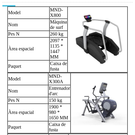
MND-
Model
X800
Màquina
Nom
de surf
Pes N
260 kg
2097 *
1135 *
Àrea espacial
1447
MM
Caixa de
Paquet
fusta
MND-
Model
X300A
Entrenador
Nom
d'arc
Pes N
150 kg
1900 *
Àrea espacial
980 *
1650 MM
Caixa de
Paquet
fusta