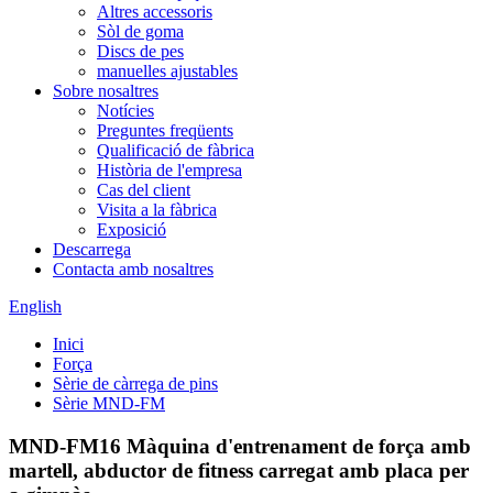
Altres accessoris
Sòl de goma
Discs de pes
manuelles ajustables
Sobre nosaltres
Notícies
Preguntes freqüents
Qualificació de fàbrica
Història de l'empresa
Cas del client
Visita a la fàbrica
Exposició
Descarrega
Contacta amb nosaltres
English
Inici
Força
Sèrie de càrrega de pins
Sèrie MND-FM
MND-FM16 Màquina d'entrenament de força amb
martell, abductor de fitness carregat amb placa per