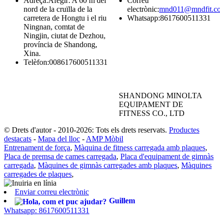
Adreça:
Afegir: A 60 m del
Correu
nord de la cruïlla de la
electrònic:
mnd011@mndfit.c
carretera de Hongtu i el riu
Whatsapp:
8617600511331
Ningnan, comtat de
Ningjin, ciutat de Dezhou,
província de Shandong,
Xina.
Telèfon:
008617600511331
SHANDONG MINOLTA
EQUIPAMENT DE
FITNESS CO., LTD
© Drets d'autor - 2010-2026: Tots els drets reservats.
Productes
destacats
-
Mapa del lloc
-
AMP Mòbil
Entrenament de força
,
Màquina de fitness carregada amb plaques
,
Placa de premsa de cames carregada
,
Placa d'equipament de gimnàs
carregada
,
Màquines de gimnàs carregades amb plaques
,
Màquines
carregades de plaques
,
Enviar correu electrònic
Guillem
Whatsapp: 8617600511331