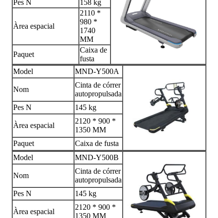
Pes N
158 kg
2110 *
980 *
Àrea espacial
1740
MM
Caixa de
Paquet
fusta
Model
MND-Y500A
Cinta de córrer
Nom
autopropulsada
Pes N
145 kg
2120 * 900 *
Àrea espacial
1350 MM
Paquet
Caixa de fusta
Model
MND-Y500B
Cinta de córrer
Nom
autopropulsada
Pes N
145 kg
2120 * 900 *
Àrea espacial
1350 MM